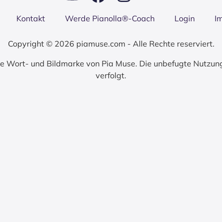
Kon­takt
Wer­de Pianolla®-Coach
Log­in
I
Copyright © 2026 piamuse.com - Alle Rechte reserviert.
zte Wort- und Bildmarke von Pia Muse. Die unbefugte Nutzun
verfolgt.