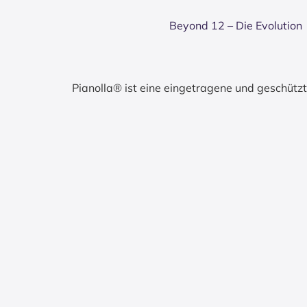
Bey­ond 12 – Die Evo­lu­ti­on
Pianolla® ist eine eingetragene und geschüt