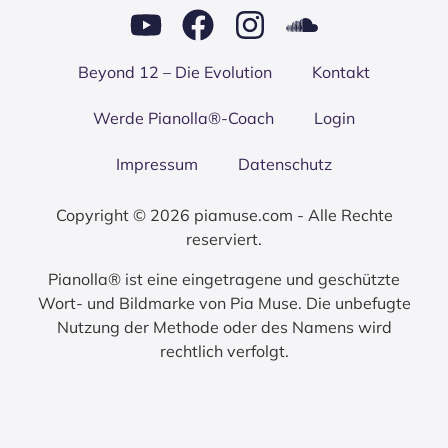
Bey­ond 12 – Die Evo­lu­ti­on
Kon­takt
Wer­de Pianolla®-Coach
Log­in
Impres­sum
Daten­schutz
Copyright © 2026 piamuse.com - Alle Rechte
reserviert.
Pianolla® ist eine eingetragene und geschützte
Wort- und Bildmarke von Pia Muse. Die unbefugte
Nutzung der Methode oder des Namens wird
rechtlich verfolgt.