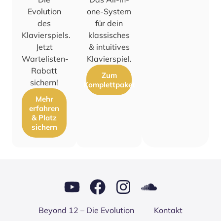
Evolution
one-System
des
für dein
Klavierspiels.
klassisches
Jetzt
& intuitives
Wartelisten-
Klavierspiel.
Rabatt
Zum
sichern!
Komplettpaket
Mehr
erfahren
& Platz
sichern
Bey­ond 12 – Die Evo­lu­ti­on
Kon­takt