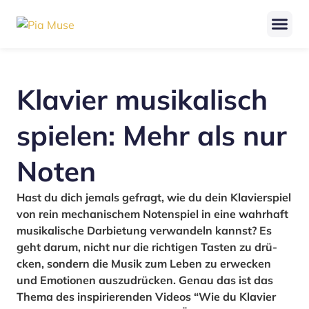
Klavier musi­ka­lisch
spielen: Mehr als nur
Noten
Hast du dich jemals gefragt, wie du dein Kla­vier­spiel
von rein mecha­ni­schem Noten­spiel in eine wahr­haft
musi­ka­li­sche Dar­bie­tung ver­wan­deln kannst? Es
geht dar­um, nicht nur die rich­ti­gen Tas­ten zu drü­
cken, son­dern die Musik zum Leben zu erwe­cken
und Emo­tio­nen aus­zu­drü­cken. Genau das ist das
The­ma des inspi­rie­ren­den Vide­os “Wie du Klavier