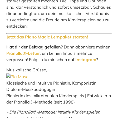
stär­ker gestal­ten möch­ten. Die Tipps und Übun­gen
sind klar ver­ständ­lich und sofort umsetz­bar. Schau es
dir unbe­dingt an, um dein musi­ka­li­sches Ver­ständ­nis
zu ver­tie­fen und die Freu­de am Kla­vier­spie­len neu zu
ent­de­cken!
Jetzt das Pia­no Magic Lern­pa­ket star­ten!
Hat dir der Beitrag gefallen?
Dann abonniere meinen
Pianolla®-Letter
, um keinen Impuls mehr zu
verpassen! Folgst du mir schon auf
Instagram
?
Musikalische Grüsse,
Klassische und intuitive Pianistin, Komponistin,
Diplom-Musikpädagogin
Pionierin des mikrotonalen Klavierspiels | Entwicklerin
der Pianolla®-Methode (seit 1998)
» Die Pianolla®-Methode: Intuitiv Klavier spielen