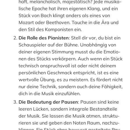
haft, melan­cho­lisch, majes­tä­tisch? Jede musi­ka­
li­sche Epo­che hat ihren eige­nen Klang, und ein
Stück von Bach klingt anders als eines von
Mozart oder Beet­ho­ven. Tau­che in die Ära und
den Stil des Kom­po­nis­ten ein.
Die Rol­le des Pia­nis­ten
: Stell dir vor, du bist ein
Schau­spie­ler auf der Büh­ne. Unab­hän­gig von
dei­ner eige­nen Stim­mung musst du die Emo­tio­
nen des Stücks ver­kör­pern. Auch wenn ein Stück
tech­nisch anspruchs­voll ist oder nicht dei­nem
per­sön­li­chen Geschmack ent­spricht, ist es eine
wert­vol­le Übung, es zu meis­tern. Es för­dert nicht
nur dei­ne Tech­nik, son­dern auch dei­ne Fähig­keit,
dich in die Musik ein­zu­füh­len.
Die Bedeu­tung der Pau­sen
: Pau­sen sind kei­ne
lee­ren Lücken, son­dern inte­gra­le Bestand­tei­le
der Musik. Sie las­sen die Musik atmen, struk­tu­
rie­ren sie und geben den Noten Raum, nach­zu­
klin­gen. Ein Stück ohne bewusst gestal­te­te Pau­