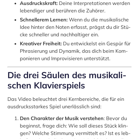
Aus­drucks­kraft:
Dei­ne Inter­pre­ta­tio­nen wer­den
leben­di­ger und berüh­ren die Zuhö­rer.
Schnel­le­rem Ler­nen:
Wenn du die musi­ka­li­sche
Idee hin­ter den Noten erfasst, prägst du dir Stü­
cke schnel­ler und nach­hal­ti­ger ein.
Krea­ti­ver Frei­heit:
Du ent­wi­ckelst ein Gespür für
Phra­sie­rung und Dyna­mik, das dich beim Kom­
po­nie­ren und Impro­vi­sie­ren unter­stützt.
Die drei Säu­len des musi­ka­li­
schen Kla­vier­spiels
Das Video beleuch­tet drei Kern­be­rei­che, die für ein
aus­drucks­star­kes Spiel uner­läss­lich sind:
Den Cha­rak­ter der Musik ver­ste­hen
: Bevor du
beginnst, fra­ge dich: Wie soll die­ses Stück klin­
gen? Wel­che Stim­mung ver­mit­telt es? Ist es leb­