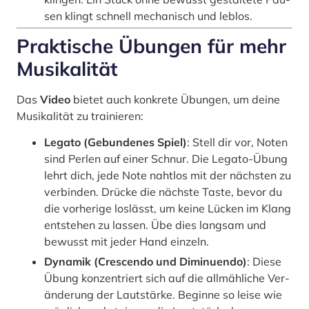
sen klingt schnell mecha­nisch und leb­los.
Prak­ti­sche Übun­gen für mehr
Musi­ka­li­tät
Das
Video
bie­tet auch kon­kre­te Übun­gen, um dei­ne
Musi­ka­li­tät zu trai­nie­ren:
Lega­to (Gebun­de­nes Spiel)
: Stell dir vor, Noten
sind Per­len auf einer Schnur. Die Lega­to-Übung
lehrt dich, jede Note naht­los mit der nächs­ten zu
ver­bin­den. Drü­cke die nächs­te Tas­te, bevor du
die vor­he­ri­ge los­lässt, um kei­ne Lücken im Klang
ent­ste­hen zu las­sen. Übe dies lang­sam und
bewusst mit jeder Hand ein­zeln.
Dyna­mik (Cre­scen­do und Dimi­nu­en­do)
: Die­se
Übung kon­zen­triert sich auf die all­mäh­li­che Ver­
än­de­rung der Laut­stär­ke. Begin­ne so lei­se wie