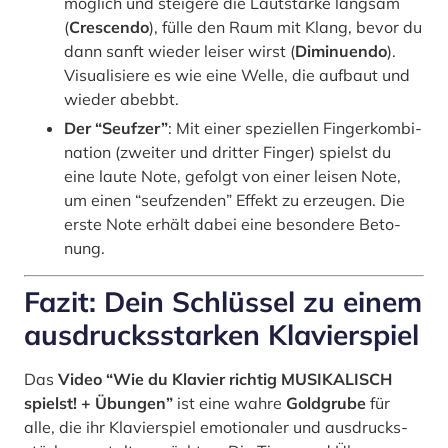
mög­lich und stei­ge­re die Laut­stär­ke lang­sam
(
Cre­scen­do
), fül­le den Raum mit Klang, bevor du
dann sanft wie­der lei­ser wirst (
Dimi­nu­en­do
).
Visua­li­sie­re es wie eine Wel­le, die auf­baut und
wie­der abebbt.
Der “Seuf­zer”
: Mit einer spe­zi­el­len Fin­ger­kom­bi­
na­ti­on (zwei­ter und drit­ter Fin­ger) spielst du
eine lau­te Note, gefolgt von einer lei­sen Note,
um einen “seuf­zen­den” Effekt zu erzeu­gen. Die
ers­te Note erhält dabei eine beson­de­re Beto­
nung.
Fazit: Dein Schlüssel zu einem
aus­drucks­star­ken Kla­vier­spiel
Das
Video “Wie du Klavier rich­tig MUSIKALISCH
spielst! + Übun­gen”
ist eine wah­re
Gold­gru­be
für
alle, die ihr Kla­vier­spiel emo­tio­na­ler und aus­drucks­