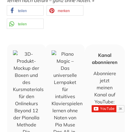
lernen nach Gefühl – ganz ohne Noten. «
teilen
merken
teilen
Kanal
abonnieren
Abonniere
jetzt
meinen
Kanal auf
YouTube:
Die
Das All-in-