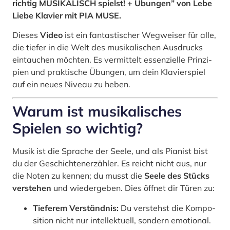
rich­tig MUSIKALISCH spielst! + Übun­gen” von Lebe
Lie­be Klavier mit PIA MUSE.
Die­ses
Video
ist ein fan­tas­ti­scher Weg­wei­ser für alle,
die tie­fer in die Welt des musi­ka­li­schen Aus­drucks
ein­tau­chen möch­ten. Es ver­mit­telt essen­zi­el­le Prin­zi­
pi­en und prak­ti­sche Übun­gen, um dein Kla­vier­spiel
auf ein neu­es Niveau zu heben.
War­um ist musi­ka­li­sches
Spielen so wich­tig?
Musik ist die Spra­che der See­le, und als Pia­nist bist
du der Geschich­ten­er­zäh­ler. Es reicht nicht aus, nur
die Noten zu ken­nen; du musst die
See­le des Stücks
ver­ste­hen
und wie­der­ge­ben. Dies öff­net dir Türen zu:
Tie­fe­rem Ver­ständ­nis:
Du ver­stehst die Kom­po­
si­ti­on nicht nur intel­lek­tu­ell, son­dern emo­tio­nal.