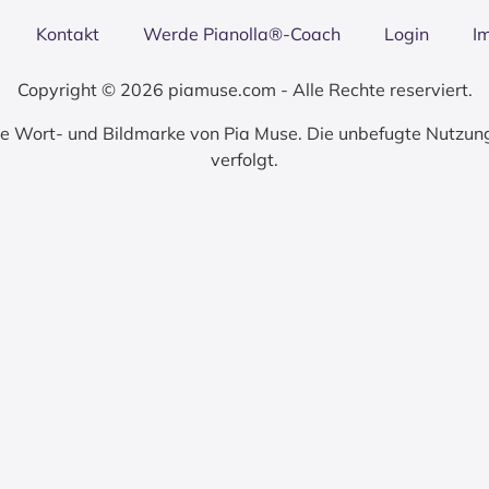
Kon­takt
Wer­de Pianolla®-Coach
Log­in
I
Copyright © 2026 piamuse.com - Alle Rechte reserviert.
zte Wort- und Bildmarke von Pia Muse. Die unbefugte Nutzun
verfolgt.