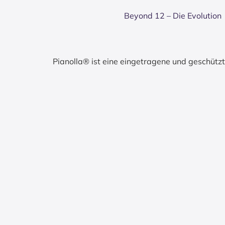
Bey­ond 12 – Die Evo­lu­ti­on
Pianolla® ist eine eingetragene und geschüt