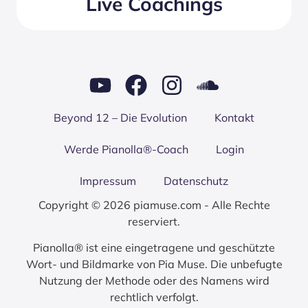
Live Coachings
Bey­ond 12 – Die Evo­lu­ti­on
Kon­takt
Wer­de Pianolla®-Coach
Log­in
Impres­sum
Daten­schutz
Copyright © 2026 piamuse.com - Alle Rechte
reserviert.
Pianolla® ist eine eingetragene und geschützte
Wort- und Bildmarke von Pia Muse. Die unbefugte
Nutzung der Methode oder des Namens wird
rechtlich verfolgt.