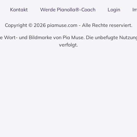
Kon­takt
Wer­de Pianolla®-Coach
Log­in
I
Copyright © 2026 piamuse.com - Alle Rechte reserviert.
zte Wort- und Bildmarke von Pia Muse. Die unbefugte Nutzun
verfolgt.