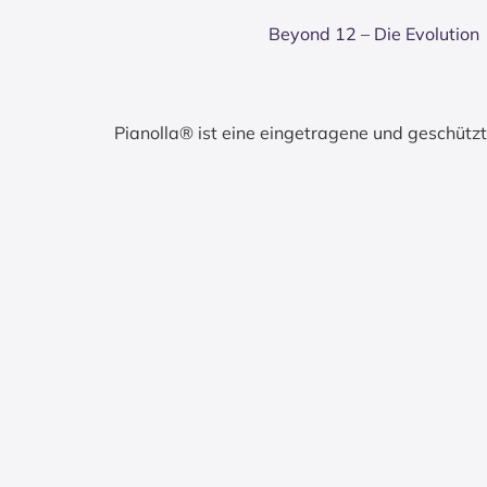
Bey­ond 12 – Die Evo­lu­ti­on
Pianolla® ist eine eingetragene und geschüt