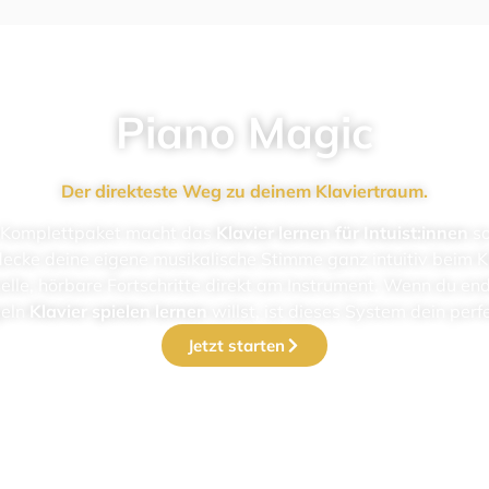
Pia­no Magic
Der direk­tes­te Weg zu dei­nem Kla­vier­traum.
 Kom­plett­pa­ket macht das
Klavier ler­nen für Intuist:innen
so 
de­cke dei­ne eige­ne musi­ka­li­sche Stim­me ganz intuitiv beim 
l­le, hör­ba­re Fort­schrit­te direkt am Instru­ment. Wenn du end­li
geln
Klavier spielen ler­nen
willst, ist die­ses System dein per­f
Jetzt star­ten