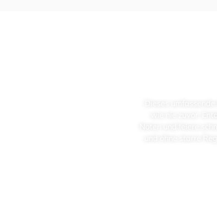
Die­ses umfas­sen­de
wie nie zuvor. Ent­
Noten und feie­re schne
und ohne star­re Re