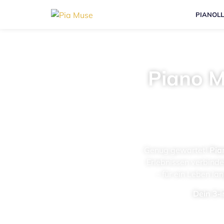
PIANOL
Pia­no M
Genug gewar­tet!
Pia
Erleb­nis­sen ver­bin­d
– für ein Leben lang
Dein 3‑i