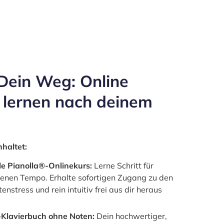
 Dein Weg: Online
 ler­nen nach dei­nem
hal­tet:
a­le Pianolla®-Onlinekurs:
Ler­ne Schritt für
e­nen Tem­po. Erhal­te sofor­ti­gen Zugang zu den
en­stress und rein intuitiv frei aus dir her­aus
Klavierbuch ohne Noten:
Dein hoch­wer­ti­ger,