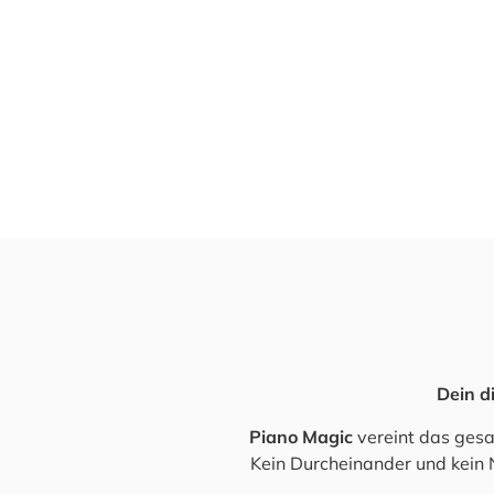
Dein di
Pia­no Magic
ver­eint das gesa
Kein Durch­ein­an­der und kein N