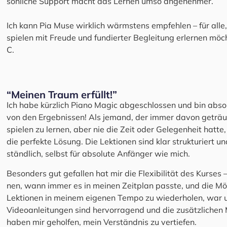
sön­li­che Sup­port macht das Ler­nen umso ange­neh­mer.
Ich kann Pia Muse wirk­lich wärms­tens emp­feh­len – für alle,
spie­len mit Freu­de und fun­dier­ter Beglei­tung erler­nen möc
C.
“Mei­nen Traum erfüllt!”
Ich habe kürz­lich Pia­no Magic abge­schlos­sen und bin abso­
von den Ergeb­nis­sen! Als jemand, der immer davon geträu
spielen zu ler­nen, aber nie die Zeit oder Gele­gen­heit hat­te
die per­fek­te Lösung. Die Lek­tio­nen sind klar struk­tu­riert u
ständ­lich, selbst für abso­lu­te Anfän­ger wie mich.
Beson­ders gut gefal­len hat mir die Fle­xi­bi­li­tät des Kur­ses –
nen, wann immer es in mei­nen Zeit­plan pass­te, und die Mög­
Lek­tio­nen in mei­nem eige­nen Tem­po zu wie­der­ho­len, war 
Video­an­lei­tun­gen sind her­vor­ra­gend und die zusätz­li­chen M
haben mir gehol­fen, mein Ver­ständ­nis zu ver­tie­fen.