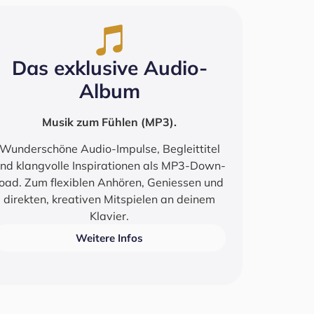
Das exklu­si­ve Audio-
Album
Musik zum Füh­len (MP3).
Wun­der­schö­ne Audio-Impul­se, Begleit­ti­tel
nd klang­vol­le Inspi­ra­tio­nen als MP3-Down­
load. Zum fle­xi­blen Anhö­ren, Genies­sen und
direk­ten, krea­ti­ven Mit­spie­len an dei­nem
Klavier.
Wei­te­re Infos