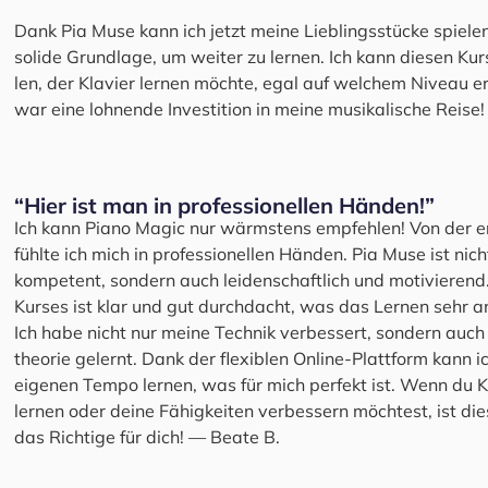
Dank Pia Muse kann ich jetzt mei­ne Lieb­lings­stü­cke spiel
soli­de Grund­la­ge, um wei­ter zu ler­nen. Ich kann die­sen K
len, der Klavier ler­nen möch­te, egal auf wel­chem Niveau er 
war eine loh­nen­de Inves­ti­ti­on in mei­ne musi­ka­li­sche Rei­s
“Hier ist man in pro­fes­sio­nel­len Hän­den!”
Ich kann Pia­no Magic nur wärms­tens emp­feh­len! Von der ers
fühl­te ich mich in pro­fes­sio­nel­len Hän­den. Pia Muse ist nic
kom­pe­tent, son­dern auch lei­den­schaft­lich und moti­vie­rend
Kur­ses ist klar und gut durch­dacht, was das Ler­nen sehr
Ich habe nicht nur mei­ne Tech­nik ver­bes­sert, son­dern auch
theo­rie gelernt. Dank der fle­xi­blen Online-Platt­form kann i
eige­nen Tem­po ler­nen, was für mich per­fekt ist. Wenn du K
ler­nen oder dei­ne Fähig­kei­ten ver­bes­sern möch­test, ist di
das Rich­ti­ge für dich! — Bea­te B.