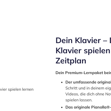
Dein Klavier –
Klavier spielen
Zeit­plan
Dein Pre­mi­um-Lern­pa­ket bein
Der umfas­sen­de ori­gi­n
Schritt und in dei­nem eig
Vide­os, die dich ohne Not
spielen las­sen.
Das ori­gi­na­le
Pianolla®-