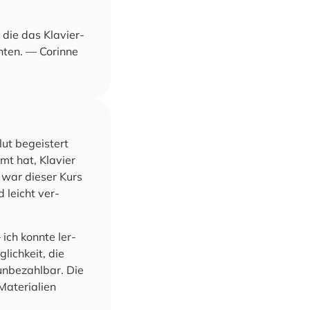
 die das Kla­vier­
h­ten. — Corin­ne
lut begeis­tert
mt hat, Klavier
, war die­ser Kurs
nd leicht ver­
 ich konn­te ler­
lich­keit, die
unbe­zahl­bar. Die
ate­ria­li­en