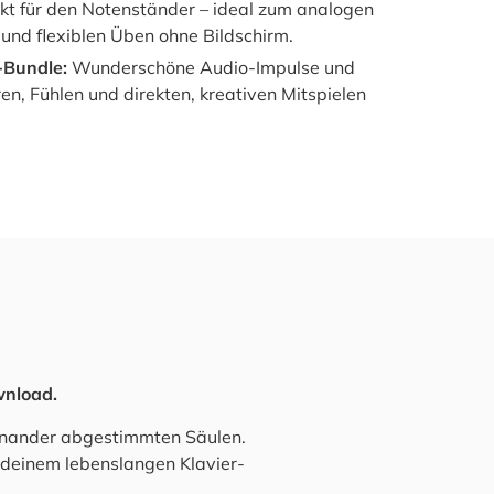
ekt für den Noten­stän­der – ide­al zum ana­lo­gen
n und fle­xi­blen Üben ohne Bild­schirm.
-Bund­le:
Wun­der­schö­ne Audio-Impul­se und
n, Füh­len und direk­ten, krea­ti­ven Mit­spie­len
wn­load.
­an­der abge­stimm­ten Säu­len.
 dei­nem lebens­lan­gen Kla­vier­