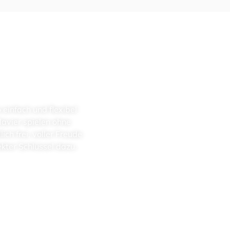
ein­fach und fle­xi­bel
Klavier spielen ohne
ch frei, vol­ler Freu­de
ek­ter Schlüssel dazu.