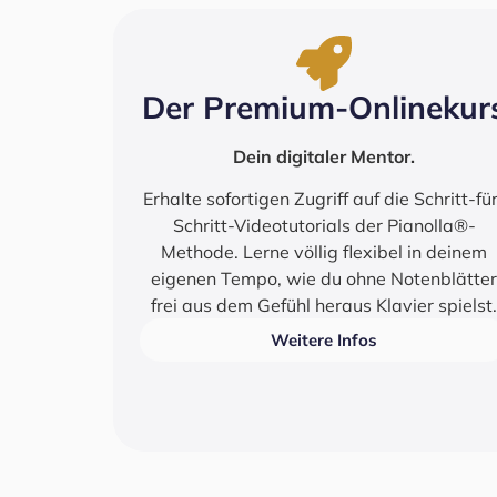
Der Pre­mi­um-Online­kur
Dein digi­ta­ler Men­tor.
Erhal­te sofor­ti­gen Zugriff auf die Schritt-fü
Schritt-Video­tu­to­ri­als der Pianolla®-
Methode. Ler­ne völ­lig fle­xi­bel in dei­nem
eige­nen Tem­po, wie du ohne Noten­blät­ter
frei aus dem Gefühl her­aus Klavier spielst.
Wei­te­re Infos