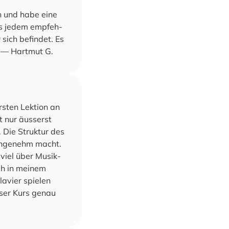
en und habe eine
urs jedem emp­feh­
sich befin­det. Es
e! — Hart­mut G.
­ten Lek­ti­on an
ht nur äus­serst
. Die Struk­tur des
 ange­nehm macht.
 viel über Musik­
ch in mei­nem
lavier spielen
e­ser Kurs genau