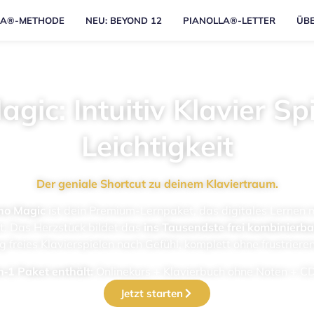
LA®-METHODE
NEU: BEY­OND 12
PIANOLLA®-LETTER
ÜBE
agic: Intuitiv Klavier Sp
Leich­tig­keit
Der genia­le Short­cut zu dei­nem Kla­vier­traum.
­no Magic
ist dein Pre­mi­um-Lern­pa­ket, das digi­ta­les Ler­nen m
et.
Das Herz­stück bil­det das
ins Tau­sends­te frei kom­bi­nier­ba
 frei­es Kla­vier­spie­len nach Gefühl, kom­plett ohne frus­trie­r
n‑1 Paket ent­hält:
Online­kurs + Kla­vier­buch ohne Noten + C
Jetzt star­ten