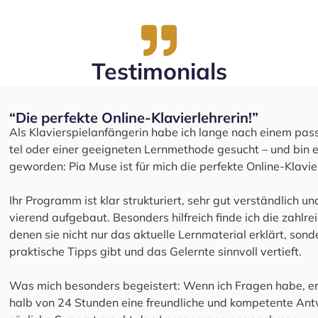
Tes­ti­mo­ni­als
“Die per­fek­te Online-Kla­vier­leh­re­rin!”
Als Kla­vier­spiel­an­fän­ge­rin habe ich lan­ge nach einem pas
tel oder einer geeig­ne­ten Lern­me­tho­de gesucht – und bin en
gewor­den: Pia Muse ist für mich die per­fek­te Online-Kla­vier­l
Ihr Pro­gramm ist klar struk­tu­riert, sehr gut ver­ständ­lich 
vie­rend auf­ge­baut. Beson­ders hilf­reich fin­de ich die zahl­rei
denen sie nicht nur das aktu­el­le Lern­ma­te­ri­al erklärt, son­d
prak­ti­sche Tipps gibt und das Gelern­te sinn­voll ver­tieft.
Was mich beson­ders begeis­tert: Wenn ich Fra­gen habe, erh
halb von 24 Stun­den eine freund­li­che und kom­pe­ten­te Ant­