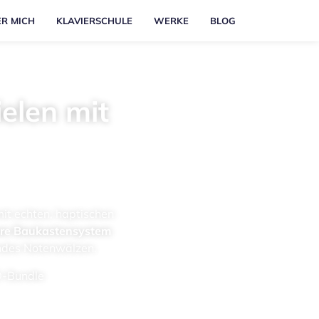
R MICH
KLA­VIER­SCHU­LE
WER­KE
BLOG
ielen mit
it ech­ten, hap­ti­schen
­re Bau­kas­ten­sys­tem
en­des Noten­wäl­zen.
D-Bund­le