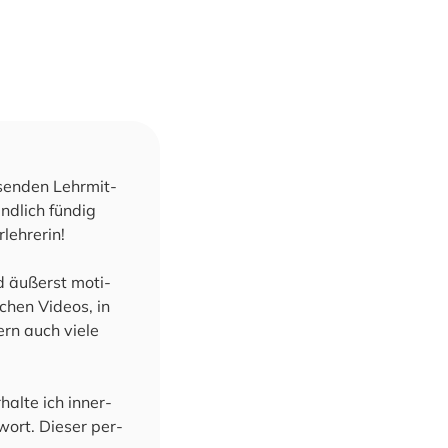
­sen­den Lehr­mit­
d­lich fün­dig
eh­re­rin!
und äußerst moti­
­chen Vide­os, in
ern auch vie­le
al­te ich inner­
wort. Die­ser per­