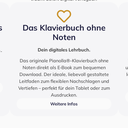
s
Das Kla­vier­buch ohne
Noten
Dein digi­ta­les Lehr­buch.
r-
Das ori­gi­na­le Pianolla®-Klavierbuch ohne
Noten direkt als E‑Book zum beque­men
u
Down­load. Der idea­le, lie­be­voll gestal­te­te
Leit­fa­den zum fle­xi­blen Nach­schla­gen und
Ver­tie­fen – per­fekt für dein Tablet oder zum
Aus­dru­cken.
Wei­te­re Infos