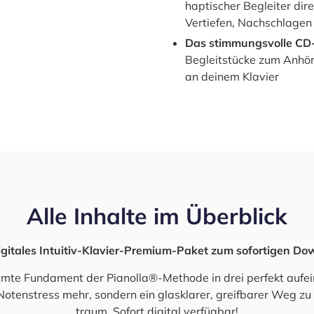
hap­ti­scher Beglei­ter dir
Ver­tie­fen, Nach­schla­ge
Das stim­mungs­vol­le CD
Begleit­stü­cke zum Anhö­re
an dei­nem Klavier
Alle Inhal­te im Über­blick
gi­ta­les Intuitiv-Klavier-Pre­mi­um-Paket zum sofor­ti­gen Do
m­te Fun­da­ment der Pianolla®-Methode in drei per­fekt auf­ein
oten­stress mehr, son­dern ein glas­kla­rer, greif­ba­rer Weg zu
traum. Sofort digi­tal ver­füg­bar!