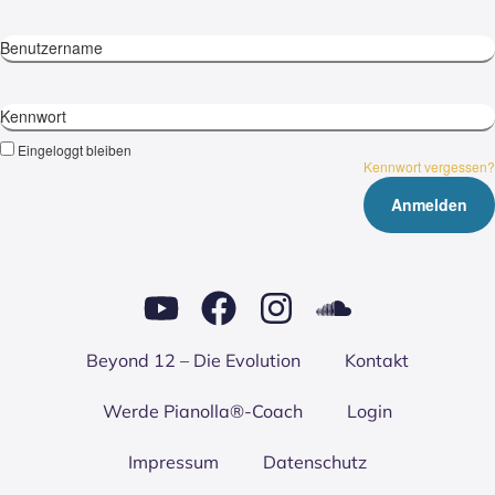
Benutzername
Kennwort
Eingeloggt bleiben
Kennwort vergessen?
Bey­ond 12 – Die Evo­lu­ti­on
Kon­takt
Wer­de Pianolla®-Coach
Log­in
Impres­sum
Daten­schutz