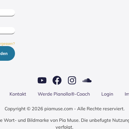
ergessen?
Kon­takt
Wer­de Pianolla®-Coach
Log­in
I
Copyright © 2026 piamuse.com - Alle Rechte reserviert.
zte Wort- und Bildmarke von Pia Muse. Die unbefugte Nutzun
verfolgt.