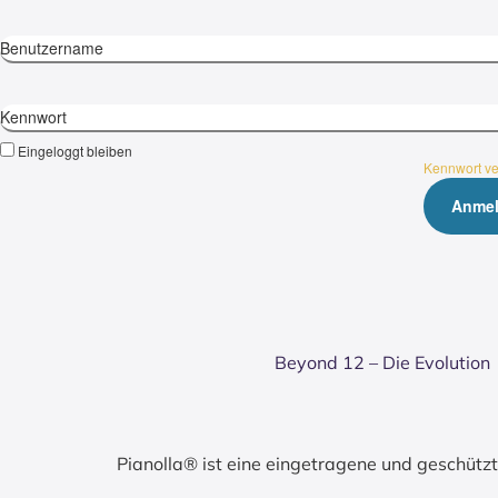
Benutzername
Kennwort
Eingeloggt bleiben
Kennwort v
Bey­ond 12 – Die Evo­lu­ti­on
Pianolla® ist eine eingetragene und geschüt