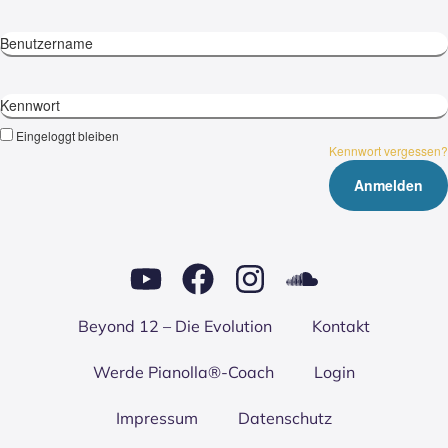
Benutzername
Kennwort
Eingeloggt bleiben
Kennwort vergessen?
Bey­ond 12 – Die Evo­lu­ti­on
Kon­takt
Wer­de Pianolla®-Coach
Log­in
Impres­sum
Daten­schutz