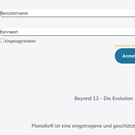
Benutzername
Kennwort
Eingeloggt bleiben
Kennwort v
Bey­ond 12 – Die Evo­lu­ti­on
Pianolla® ist eine eingetragene und geschüt