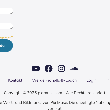
ergessen?
Kon­takt
Wer­de Pianolla®-Coach
Log­in
I
Copyright © 2026 piamuse.com - Alle Rechte reserviert.
zte Wort- und Bildmarke von Pia Muse. Die unbefugte Nutzun
verfolgt.