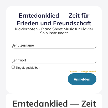
Ern­te­dank­lied — Zeit für
Frie­den und Freund­schaft
Klaviernoten - Piano Sheet Music für Klavier
Solo Instrument
Benutzername
Kennwort
Eingeloggt bleiben
Kennwort vergessen?
Ern­te­dank­lied — Zeit