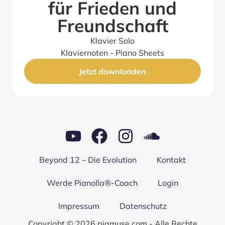
für Frie­den und
Freund­schaft
Klavier Solo
Klaviernoten - Piano Sheets
Jetzt downloaden
Bey­ond 12 – Die Evo­lu­ti­on
Kon­takt
Wer­de Pianolla®-Coach
Log­in
Impres­sum
Daten­schutz
Copyright © 2026 piamuse.com - Alle Rechte