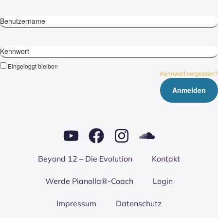
Benutzername
Kennwort
Eingeloggt bleiben
Kennwort vergessen?
Bey­ond 12 – Die Evo­lu­ti­on
Kon­takt
Wer­de Pianolla®-Coach
Log­in
Impres­sum
Daten­schutz