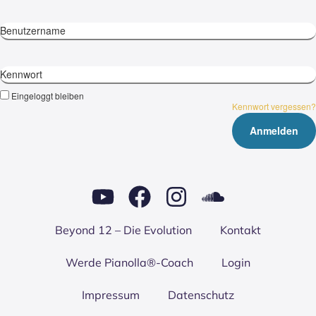
Benutzername
Kennwort
Eingeloggt bleiben
Kennwort vergessen?
Bey­ond 12 – Die Evo­lu­ti­on
Kon­takt
Wer­de Pianolla®-Coach
Log­in
Impres­sum
Daten­schutz