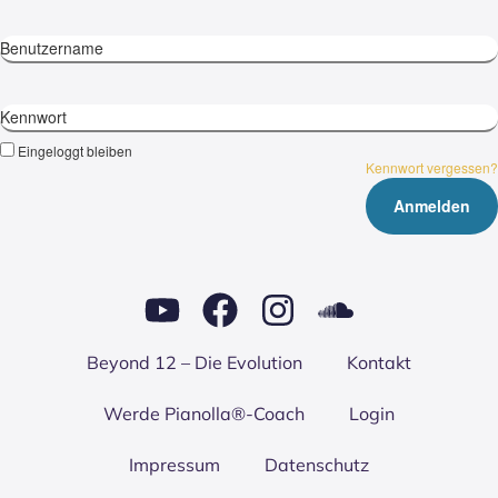
Benutzername
Kennwort
Eingeloggt bleiben
Kennwort vergessen?
Bey­ond 12 – Die Evo­lu­ti­on
Kon­takt
Wer­de Pianolla®-Coach
Log­in
Impres­sum
Daten­schutz