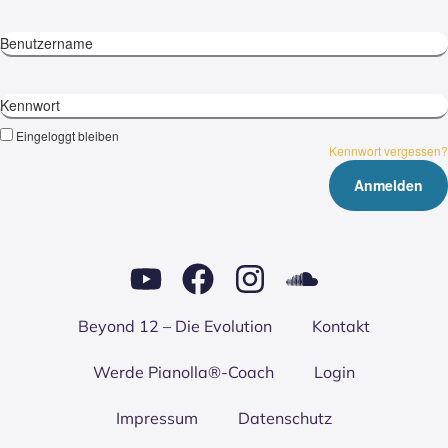
Benutzername
Kennwort
Eingeloggt bleiben
Kennwort vergessen?
Bey­ond 12 – Die Evo­lu­ti­on
Kon­takt
Wer­de Pianolla®-Coach
Log­in
Impres­sum
Daten­schutz