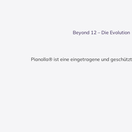
Bey­ond 12 – Die Evo­lu­ti­on
Pianolla® ist eine eingetragene und geschüt