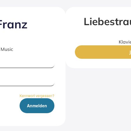
Lie­bes­t
Franz
Klavi
 Music
Kennwort vergessen?