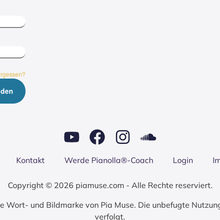
ergessen?
Kon­takt
Wer­de Pianolla®-Coach
Log­in
I
Copyright © 2026 piamuse.com - Alle Rechte reserviert.
zte Wort- und Bildmarke von Pia Muse. Die unbefugte Nutzun
verfolgt.