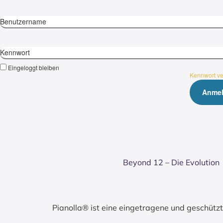
Benutzername
Kennwort
Eingeloggt bleiben
Kennwort v
Bey­ond 12 – Die Evo­lu­ti­on
Pianolla® ist eine eingetragene und geschüt