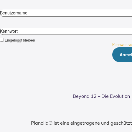
Benutzername
Kennwort
Eingeloggt bleiben
Kennwort v
Bey­ond 12 – Die Evo­lu­ti­on
Pianolla® ist eine eingetragene und geschüt