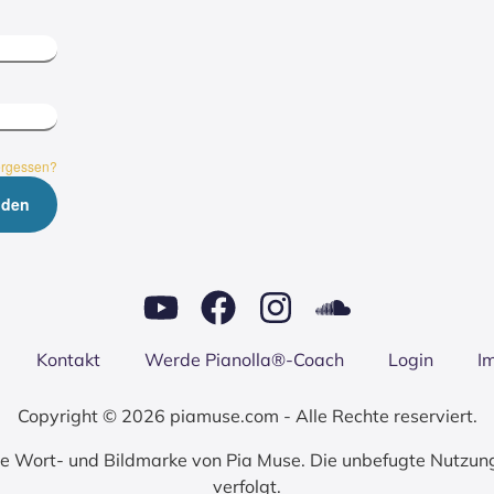
ergessen?
Kon­takt
Wer­de Pianolla®-Coach
Log­in
I
Copyright © 2026 piamuse.com - Alle Rechte reserviert.
zte Wort- und Bildmarke von Pia Muse. Die unbefugte Nutzun
verfolgt.