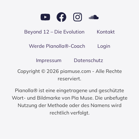
Bey­ond 12 – Die Evo­lu­ti­on
Kon­takt
Wer­de Pianolla®-Coach
Log­in
Impres­sum
Daten­schutz
Copyright © 2026 piamuse.com - Alle Rechte
reserviert.
Pianolla® ist eine eingetragene und geschützte
Wort- und Bildmarke von Pia Muse. Die unbefugte
Nutzung der Methode oder des Namens wird
rechtlich verfolgt.