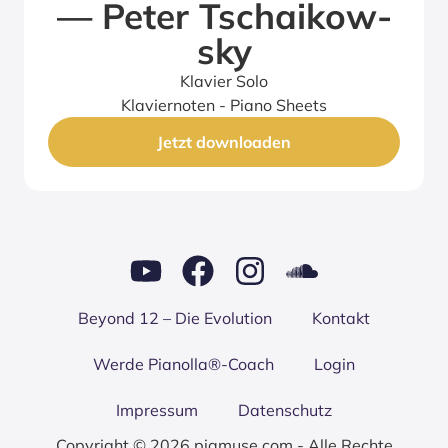
— Peter Tschai­kow­
sky
Klavier Solo
Klaviernoten - Piano Sheets
Jetzt downloaden
Bey­ond 12 – Die Evo­lu­ti­on
Kon­takt
Wer­de Pianolla®-Coach
Log­in
Impres­sum
Daten­schutz
Copyright © 2026 piamuse.com - Alle Rechte