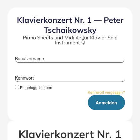
Kla­vier­kon­zert Nr. 1 — Peter
Tschai­kow­sky
Piano Sheets und Midifile für Klavier Solo
Instrument 👇
Benutzername
Kennwort
Eingeloggt bleiben
Kennwort vergessen?
Kla­vier­kon­zert Nr. 1