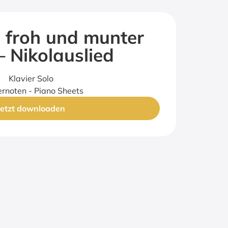
 froh und mun­ter
 Niko­laus­lied
Klavier Solo
ernoten - Piano Sheets
Jetzt downloaden