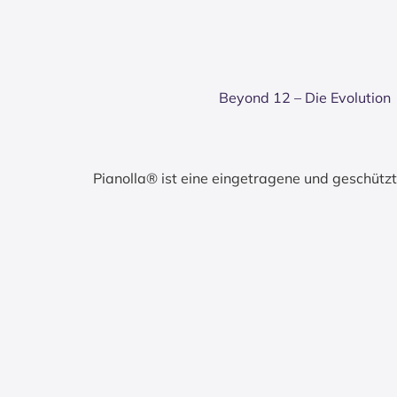
Bey­ond 12 – Die Evo­lu­ti­on
Pianolla® ist eine eingetragene und geschüt