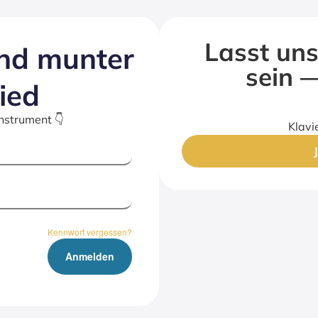
Lasst uns
nd mun­ter
sein —
lied
Instrument 👇
Klavi
Kennwort vergessen?