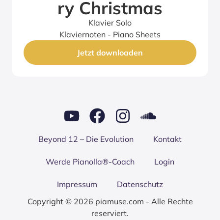
ry Christ­mas
Klavier Solo
Klaviernoten - Piano Sheets
Jetzt downloaden
Bey­ond 12 – Die Evo­lu­ti­on
Kon­takt
Wer­de Pianolla®-Coach
Log­in
Impres­sum
Daten­schutz
Copyright © 2026 piamuse.com - Alle Rechte
reserviert.